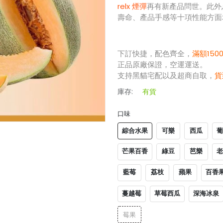
relx 煙彈
再有新產品問世。此外
壽命、產品手感等十項性能方面
下訂快捷，配色齊全，
滿額150
正品原廠保證，空運運送。
支持黑貓宅配以及超商自取，
貨
庫存:
有貨
口味
綜合水果
可樂
西瓜
葡
芒果百香
綠豆
芭樂
老
藍莓
荔枝
蘋果
百香
蔓越莓
草莓西瓜
深海冰泉
莓果