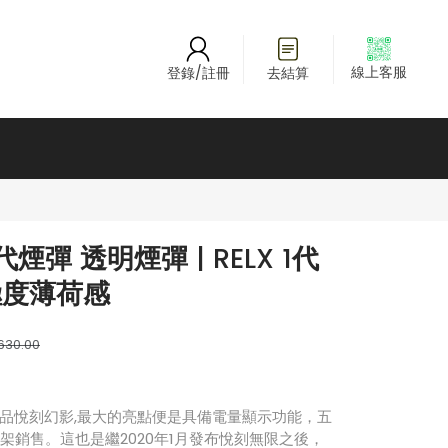
線上客服
登錄/註冊
去結算
代煙彈 透明煙彈 | RELX 1代
極度薄荷感
630.00
品悅刻幻影,最大的亮點便是具備電量顯示功能，五
先上架銷售。這也是繼2020年1月發布悅刻無限之後，