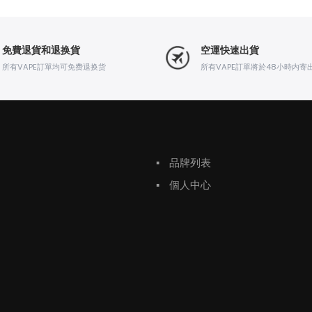
免費退貨和退换貨
空運快速出貨
所有VAPE訂單均可免费退换货
所有VAPE訂單將於48小時内寄
▪
品牌列表
▪
個人中心