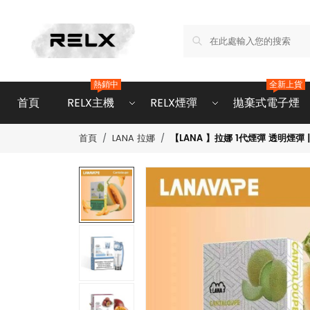
熱銷中
全新上貨
首頁
RELX主機
RELX煙彈
拋棄式電子煙
【LANA 】拉娜 1代煙彈 透明煙彈 
首頁
LANA 拉娜