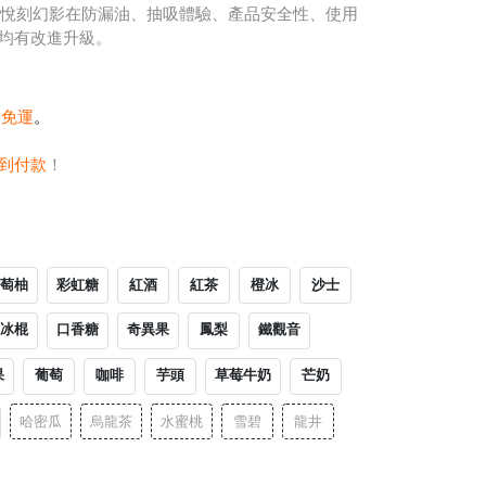
,悅刻幻影在防漏油、抽吸體驗、產品安全性、使用
均有改進升級。
0免運
。
到付款
！
萄柚
彩虹糖
紅酒
紅茶
橙冰
沙士
冰棍
口香糖
奇異果
鳳梨
鐵觀音
果
葡萄
咖啡
芋頭
草莓牛奶
芒奶
哈密瓜
烏龍茶
水蜜桃
雪碧
龍井