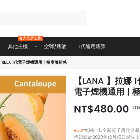
各大品牌主機
其他主機
空彈/煙油
1代通用煙彈
| RELX 1代電子煙機通用 | 極度薄荷感
【LANA 】拉娜 1
電子煙機通用 | 
NT$480.00
NT$
RELX
悅刻推出全新電子霧化器產
代幻影於2020年12月15日最