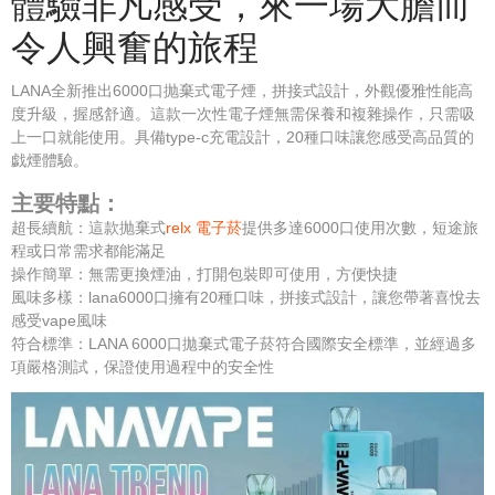
體驗非凡感受，來一場大膽而
令人興奮的旅程
LANA全新推出6000口抛棄式電子煙，拼接式設計，外觀優雅性能高
度升級，握感舒適。這款一次性電子煙無需保養和複雜操作，只需吸
上一口就能使用。具備type-c充電設計，20種口味讓您感受高品質的
戯煙體驗。
主要特點：
超長續航：這款抛棄式
relx 電子菸
提供多達6000口使用次數，短途旅
程或日常需求都能滿足
操作簡單：無需更換煙油，打開包裝即可使用，方便快捷
風味多樣：lana6000口擁有20種口味，拼接式設計，讓您帶著喜悅去
感受vape風味
符合標準：LANA 6000口拋棄式電子菸符合國際安全標準，並經過多
項嚴格測試，保證使用過程中的安全性