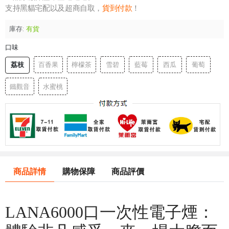
支持黑貓宅配以及超商自取，
貨到付款
！
庫存:
有貨
口味
荔枝
百香果
檸檬茶
雪碧
藍莓
西瓜
葡萄
鐵觀音
水蜜桃
商品詳情
購物保障
商品評價
LANA6000口一次性電子煙：