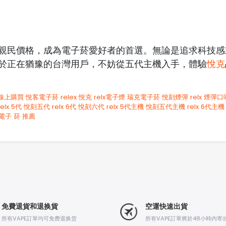
親民價格，成為電子菸愛好者的首選。無論是追求科技感
於正在猶豫的台灣用戶，不妨從五代主機入手，體驗
悅克
線上購買
悅客電子菸
relex
悅克
relx電子煙
瑞克電子菸
悅刻煙彈
relx 煙彈口
relx 5代
悅刻五代
relx 6代
悅刻六代
relx 5代主機
悅刻五代主機
relx 6代主機
電子 菸 推薦
免費退貨和退换貨
空運快速出貨
所有VAPE訂單均可免费退换货
所有VAPE訂單將於48小時内寄