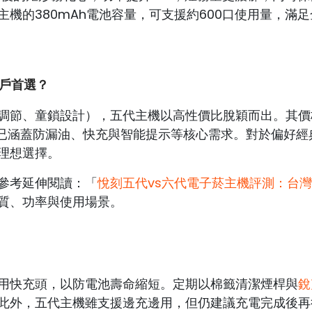
機的380mAh電池容量，可支援約600口使用量，滿足
用戶首選？
調節、童鎖設計），五代主機以高性價比脫穎而出。其價
能已涵蓋防漏油、快充與智能提示等核心需求。對於偏好經
理想選擇。
參考延伸閱讀：「
悅刻五代vs六代電子菸主機評測：台
質、功率與使用場景。
用快充頭，以防電池壽命縮短。定期以棉籤清潔煙桿與
銳
此外，五代主機雖支援邊充邊用，但仍建議充電完成後再