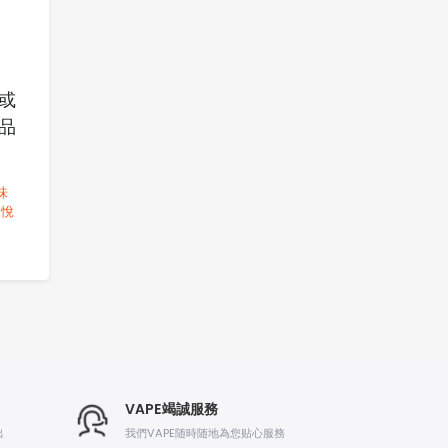
或
品
味
悅
VAPE竭誠服務
出
我們VAPE随時随地為您贴心服務