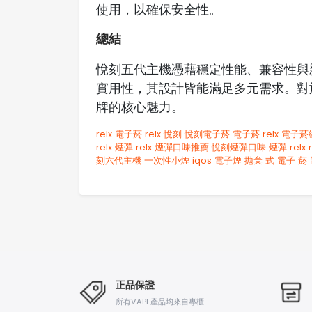
使用，以確保安全性。
總結
悅刻五代主機憑藉穩定性能、兼容性與
實用性，其設計皆能滿足多元需求。對
牌的核心魅力。
relx 電子菸
relx
悅刻
悅刻電子菸
電子菸 relx
電子菸
relx 煙彈
relx 煙彈口味推薦
悅刻煙彈口味
煙彈 relx
刻六代主機
一次性小煙
iqos 電子煙​
拋棄 式 電子 菸​
正品保證
所有VAPE產品均來自專櫃