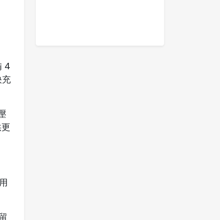
 4
快充
壓
供更
用
留