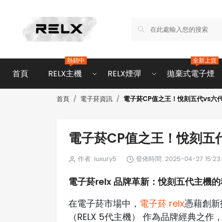
熱銷中
全新上貨
首頁
RELX主機
RELX煙彈
拋棄式電子煙
電子菸CP值之王！悅刻五代vs六
首頁
電子菸資訊
電子菸CP值之王！悅刻五
作者: luxury5
發佈時間: 2025-04-27 15:23
電子菸relx 品牌革新：悅刻五代主機
在電子菸市場中，
電子菸 relx
憑藉創新
（RELX 5代主機） 作為品牌經典