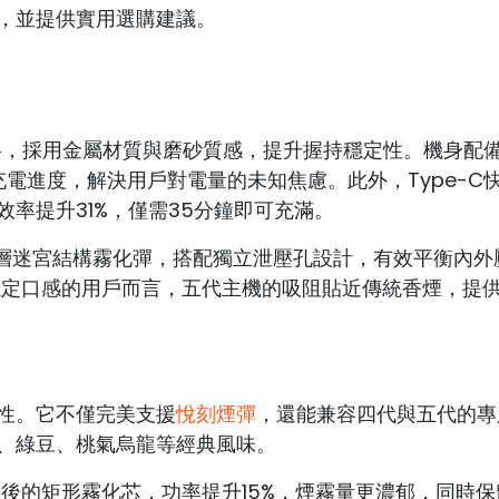
，並提供實用選購建議。
約風格，採用金屬材質與磨砂質感，提升握持穩定性。機身配備
充電進度，解決用戶對電量的未知焦慮。此外，Type-C
率提升31%，僅需35分鐘即可充滿。
11層迷宮結構霧化彈，搭配獨立泄壓孔設計，有效平衡內外
求穩定口感的用戶而言，五代主機的吸阻貼近傳統香煙，提
性。它不僅完美支援
悅刻煙彈
，還能兼容四代與五代的專
、綠豆、桃氣烏龍等經典風味。
升級後的矩形霧化芯，功率提升15%，煙霧量更濃郁，同時保