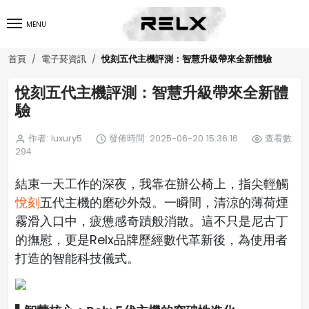
MENU
悅刻五代主機評測：智慧升級帶來全新體驗
首頁
電子菸資訊
悅刻五代主機評測：智慧升級帶來全新體
驗
作者: luxury5
發佈時間: 2025-06-20 15:36:16
查看數:
294
結束一天工作的深夜，我靠在辦公椅上，指尖輕觸
悅刻
五代主機的磨砂外殼。一瞬間，清涼的薄荷煙
霧滑入口中，疲憊感奇蹟般消散。這不只是尼古丁
的撫慰，更是Relx品牌歷經數代革新後，為使用者
打造的智能科技儀式。