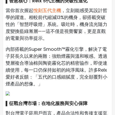
▌智慧核心：Relx 5代主機的突破性進化
當你首次握起
悅刻五代主機
，立刻能感受其設計哲
學的躍進。相較前代縮減13%的機身，卻搭載突破
性的「智慧呼吸燈」系統。吸吐時，機身流光隨力
度變換藍綠漸層——這不僅是視覺饗宴，更是直觀
的電量與功率提示。
內部搭載的Super Smooth™霧化引擎，解決了電
子菸長久以來的兩難：強勁煙霧與溫和喉感。透過
雙層複合導油棉與陶瓷霧化芯的精密協作，即使連
續使用，每一口仍保持如初的純淨風味。許多Relx
愛好者反饋：「五代的口感細膩度，完全顛覆對小
煙產品的想像。」
▌征戰台灣市場：在地化服務與安心保障
對台灣電子菸用戶而言，產品合法性和售後支援至