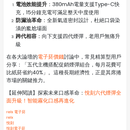
電池效能提升
：380mAh電量支援Type-C快
充，15分鐘充電可滿足整天中度使用
防漏油革命
：全新氣道密封設計，杜絕口袋染
漬的尷尬場面
跨代相容
：向下支援四代煙彈，老用戶無痛升
級
在各大論壇的
電子菸價錢
討論中，常見精算型用戶
分享：「五代主機搭配促銷煙彈組合，每月花費可
比紙菸省約40%」。這種長期經濟性，正是其席捲
市場的關鍵推力。
【延伸閱讀】探索未來口感革命：
悅刻六代煙彈全
面升級！智能霧化口感再進化
relx 電子菸
relx
悅刻
悅刻電子菸