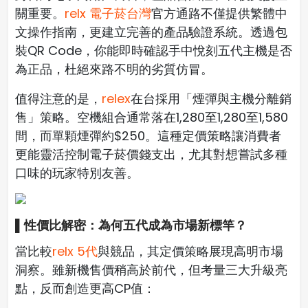
關重要。
relx 電子菸台灣
官方通路不僅提供繁體中
文操作指南，更建立完善的產品驗證系統。透過包
裝QR Code，你能即時確認手中悅刻五代主機是否
為正品，杜絕來路不明的劣質仿冒。
值得注意的是，
relex
在台採用「煙彈與主機分離銷
售」策略。空機組合通常落在1,280至1,280至1,580
間，而單顆煙彈約$250。這種定價策略讓消費者
更能靈活控制電子菸價錢支出，尤其對想嘗試多種
口味的玩家特別友善。
▌性價比解密：為何五代成為市場新標竿？
當比較
relx 5代
與競品，其定價策略展現高明市場
洞察。雖新機售價稍高於前代，但考量三大升級亮
點，反而創造更高CP值：