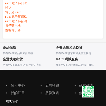
relx 電子菸口味
悅克
電子菸 relx
relx 電子菸價格
relx 電子菸台灣
電子菸主機
悅客電子菸
正品保證
免費退貨和退换貨
所有VAPE產品均來自專櫃
所有VAPE訂單均可免费退换货
空運快速出貨
VAPE竭誠服務
所有VAPE訂單將於48小時内寄出
我們VAPE随時随地為您贴心服務
▪
個人中心
▪
我的收藏
▪
品牌列表
▪
我的訂單
▪
品牌列表
▪
個人中心
聯繫我們