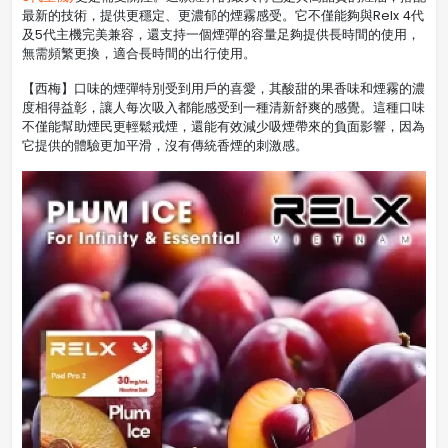
最新的技術，提供更穩定、更濃郁的煙霧感受。它不僅能夠與Relx 4代
及5代主機完美兼容，還支持一個煙彈的容量足夠提供長時間的使用，
無需頻繁更換，適合長時間的出行使用。
【西梅】口味的煙彈特別受到用戶的喜愛，其酸甜的果香味和煙霧的濃
度相得益彰，讓人每次吸入都能感受到一種清新舒爽的感覺。這種口味
不僅能幫助煙民更輕鬆戒煙，還能有效減少吸煙帶來的負面影響，因為
它提供的體驗更加平滑，沒有傳統香煙的刺激感。