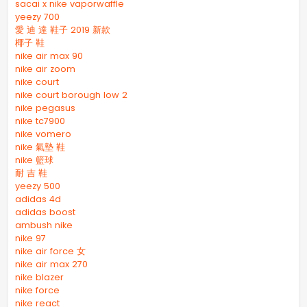
sacai x nike vaporwaffle
yeezy 700
愛 迪 達 鞋子 2019 新款
椰子 鞋
nike air max 90
nike air zoom
nike court
nike court borough low 2
nike pegasus
nike tc7900
nike vomero
nike 氣墊 鞋
nike 籃球
耐 吉 鞋
yeezy 500
adidas 4d
adidas boost
ambush nike
nike 97
nike air force 女
nike air max 270
nike blazer
nike force
nike react