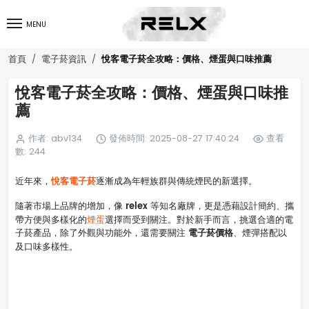
MENU
悅客電子菸全攻略：價格、煙蛋與口味推薦
首頁
電子菸資訊
悅客電子菸全攻略：價格、煙蛋與口味推
薦
作者: abv134
發佈時間: 2025-08-27 17:40:24
查看
數: 244
悅客電子菸
近年來，
逐漸成為年輕族群與傳統煙民的新選擇。
relex
隨著市場上品牌的增加，像
等知名廠牌，更是憑藉設計簡約、攜
帶方便與多樣化的
煙蛋
選擇而受到關注。對於新手而言，挑選合適的電
電子菸價格
子菸產品，除了外觀與功能外，還需要關注
、煙彈搭配以
及口味多樣性。