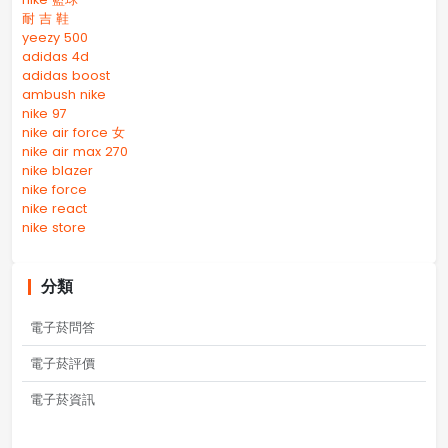
耐 吉 鞋
yeezy 500
adidas 4d
adidas boost
ambush nike
nike 97
nike air force 女
nike air max 270
nike blazer
nike force
nike react
nike store
分類
電子菸問答
電子菸評價
電子菸資訊