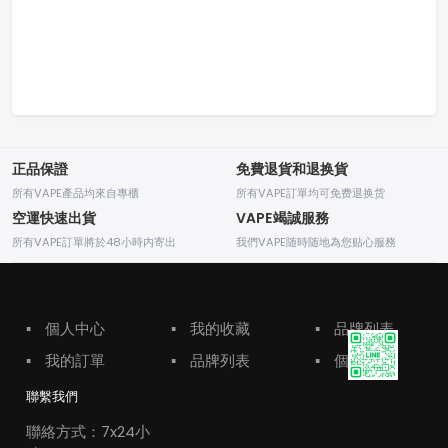
正品保證
免費退貨和退换貨
所有VAPE產品均來自專櫃
所有VAPE訂單均可免费退换货
空運快速出貨
VAPE竭誠服務
所有VAPE訂單將於48小時内寄出
我們VAPE随時随地為您贴心服務
▪
個人中心
▪
我的收藏
▪
品牌列表
▪
我的訂單
▪
品牌列表
▪
個人中心
聯繫我們
聯絡方式：7x24小