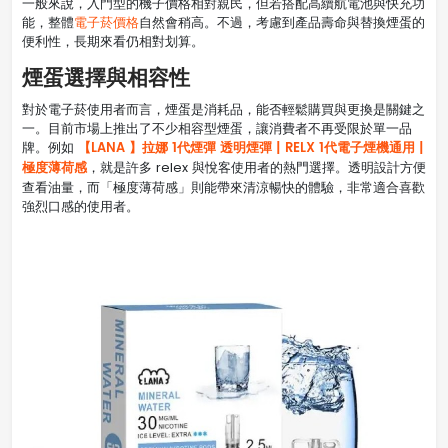
一般來說，入門型的機子價格相對親民，但若搭配高續航電池與快充功
能，整體
電子菸價格
自然會稍高。不過，考慮到產品壽命與替換煙蛋的
便利性，長期來看仍相對划算。
煙蛋選擇與相容性
對於電子菸使用者而言，煙蛋是消耗品，能否輕鬆購買與更換是關鍵之
一。目前市場上推出了不少相容型煙蛋，讓消費者不再受限於單一品
【LANA 】拉娜 1代煙彈 透明煙彈 | RELX 1代電子煙機通用 |
牌。例如
極度薄荷感
，就是許多 relex 與悅客使用者的熱門選擇。透明設計方便
查看油量，而「極度薄荷感」則能帶來清涼暢快的體驗，非常適合喜歡
強烈口感的使用者。