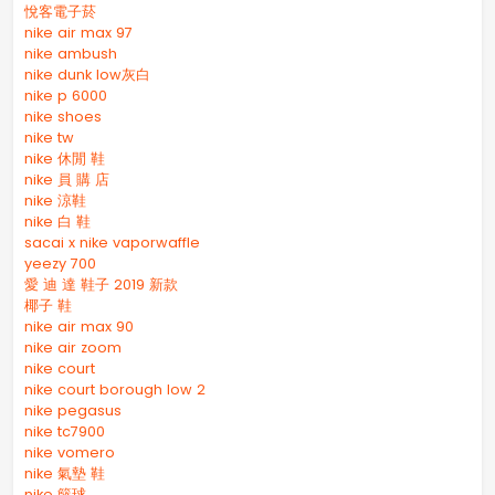
悅客電子菸
nike air max 97
nike ambush
nike dunk low灰白
nike p 6000
nike shoes
nike tw
nike 休閒 鞋
nike 員 購 店
nike 涼鞋
nike 白 鞋
sacai x nike vaporwaffle
yeezy 700
愛 迪 達 鞋子 2019 新款
椰子 鞋
nike air max 90
nike air zoom
nike court
nike court borough low 2
nike pegasus
nike tc7900
nike vomero
nike 氣墊 鞋
nike 籃球