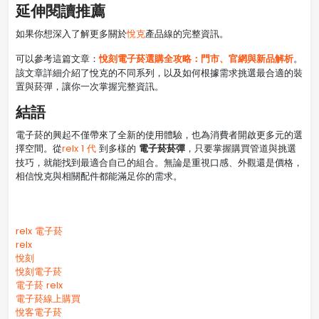
延伸閱讀推薦
如果你想深入了解更多關於
悅克
產品線的完整資訊。
悅刻電子菸選購全攻略：門市、官網與新品解析
可以參考這篇文章：
。
該文章詳細介紹了悅克的不同系列，以及如何根據需求挑選最合適的裝
置與菸彈，讓你一次掌握完整資訊。
結語
電子菸的興起不僅帶來了全新的使用體驗，也為消費者開啟更多元的選
電子菸菸彈
擇空間。從
relx 1 代
到多樣的
，只要掌握購買管道與挑選
技巧，就能找到最適合自己的組合。無論是重視口感、外觀還是價格，
相信悅克與相關配件都能滿足你的需求。
relx 電子菸
relx
悅刻
悅刻電子菸
電子菸 relx
電子菸線上購買
悅客電子菸