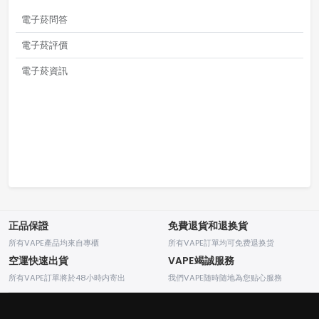
電子菸問答
電子菸評價
電子菸資訊
正品保證
免費退貨和退换貨
所有VAPE產品均來自專櫃
所有VAPE訂單均可免费退换货
空運快速出貨
VAPE竭誠服務
所有VAPE訂單將於48小時内寄出
我們VAPE随時随地為您贴心服務