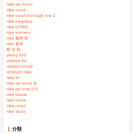
nike air zoom
nike court
nike court borough low 2
nike pegasus
nike tc7900
nike vomero
nike 氣墊 鞋
nike 籃球
耐 吉 鞋
yeezy 500
adidas 4d
adidas boost
ambush nike
nike 97
nike air force 女
nike air max 270
nike blazer
nike force
nike react
nike store
分類