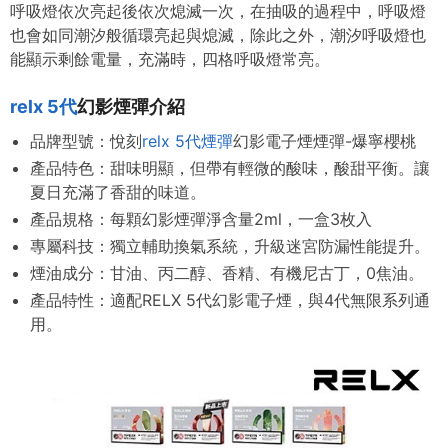
呼吸燈依次亮起後依次熄滅一次，在抽吸的過程中，呼吸燈
也會如同潮汐般循環亮起與熄滅，除此之外，潮汐呼吸燈也
能顯示剩餘電量，充滿時，四格呼吸燈常亮。
relx 5代
幻影煙彈介紹
品牌型號：悅刻
relx 5代煙彈
幻影電子煙煙彈-爆寧櫻桃
產品特色：
甜味明顯，但帶有輕微的酸味，酸甜平衡。
讓
夏日充滿了香甜的味道。
產品規格：每顆幻影煙彈淨含量2ml，一盒3枚入
專屬科技：獨立輔助換氣系統，升級迷宮防漏性能提升。
煙油成分：甘油、丙二醇、香精、有機尼古丁，0焦油。
產品特性：適配RELX 5代幻影電子煙，與4代無限系列通
用。