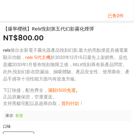
已售0件
【爆寧櫻桃】Relx悅刻第五代幻影霧化煙彈
NT$800.00
relx
推出全新電子霧化器產品悅刻幻影,最大的亮點便是具備電量
顯示功能，
relx 5代主機
於2020年12月15日最先上架銷售。這也
是繼2020年1月發布悅刻無限之後，RELX悅刻再有新產品問世。
此外,悅刻幻影在防漏油、抽吸體驗、產品安全性、使用壽命、產
品手感等十項性能方面均有改進升級。
下訂快捷，配色齊全，
滿額1500免運
。
正品原廠保證，空運運送。
支持黑貓宅配以及超商自取，
貨到付款
！
庫存:
有貨
口味