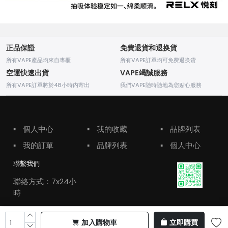
正品保證
免費退貨和退换貨
所有VAPE產品均來自專櫃
所有VAPE訂單均可免费退换货
空運快速出貨
VAPE竭誠服務
所有VAPE訂單將於48小時内寄出
我們VAPE随時随地為您贴心服務
▪
個人中心
▪
我的收藏
▪
品牌列表
▪
我的訂單
▪
品牌列表
▪
個人中心
聯繫我們
聯絡方式：7x24小
時
加入購物車
立即購買