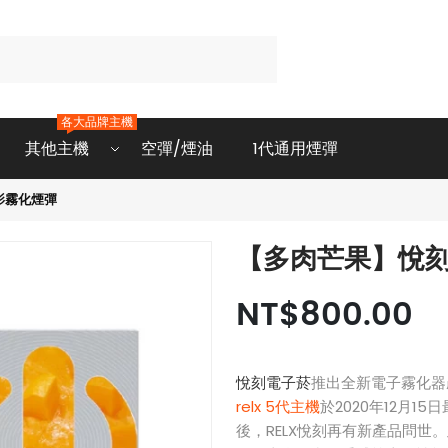
各大品牌主機
其他主機
空彈/煙油
1代通用煙彈
影霧化煙彈
【多肉芒果】悅刻
NT$800.00
悅刻電子菸
推出全新電子霧化器
relx 5代主機
於2020年12月1
後，RELX悅刻再有新產品問世