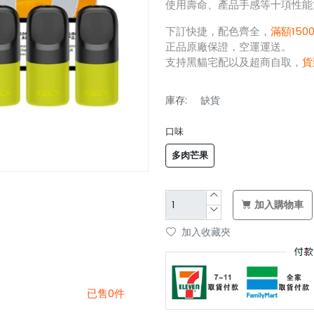
使用壽命、產品手感等十項性能
下訂快捷，配色齊全，
滿額150
正品原廠保證，空運運送。
支持黑貓宅配以及超商自取，
貨
庫存:
缺貨
口味
多肉芒果
加入購物車
加入收藏夾
已售0件