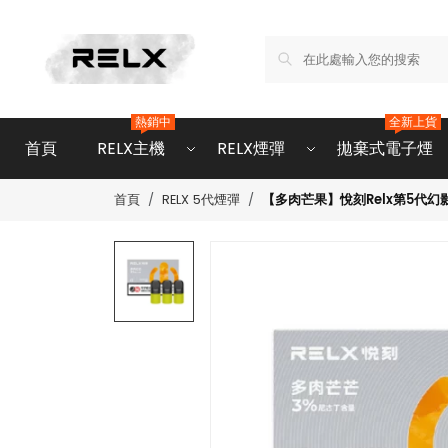
熱銷中
全新上貨
首頁
RELX主機
RELX煙彈
拋棄式電子煙
【多肉芒果】悅刻Relx第5代幻
首頁
RELX 5代煙彈