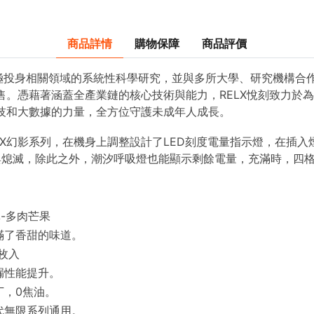
商品詳情
購物保障
商品評價
極投身相關領域的系統性科學研究，並與多所大學、研究機構合
銷售。憑藉著涵蓋全產業鏈的核心技術與能力，RELX悅刻致力於
科技和大數據的力量，全方位守護未成年人成長。
LX幻影系列，在機身上調整設計了LED刻度電量指示燈，在插
與熄滅，除此之外，潮汐呼吸燈也能顯示剩餘電量，充滿時，四
-多肉芒果
滿了香甜的味道。
枚入
漏性能提升。
丁，0焦油。
4代無限系列通用。