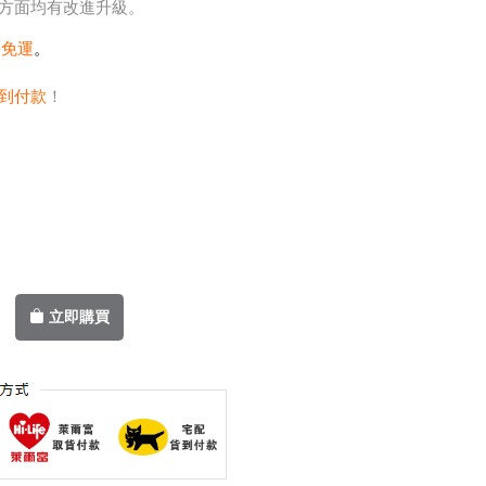
方面均有改進升級。
0免運
。
到付款
！
立即購買