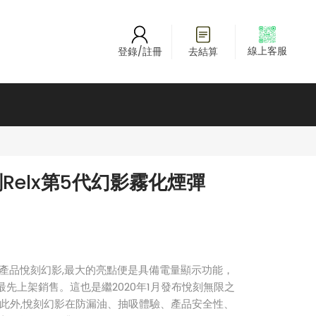
線上客服
登錄/註冊
去結算
Relx第5代幻影霧化煙彈
產品悅刻幻影,最大的亮點便是具備電量顯示功能，
5日最先上架銷售。這也是繼2020年1月發布悅刻無限之
。此外,悅刻幻影在防漏油、抽吸體驗、產品安全性、