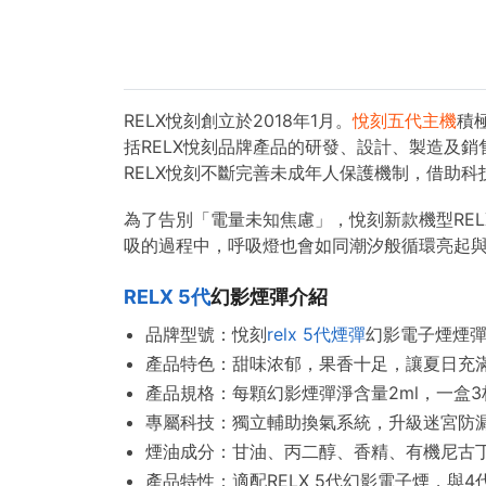
RELX悅刻創立於2018年1月。
悅刻五代主機
積
括RELX悅刻品牌產品的研發、設計、製造及
RELX悅刻不斷完善未成年人保護機制，借助
為了告別「電量未知焦慮」，悅刻新款機型RE
吸的過程中，呼吸燈也會如同潮汐般循環亮起
RELX 5代
幻影煙彈介紹
品牌型號：悅刻
relx 5代煙彈
幻影電子煙煙彈
產品特色：
甜味浓郁，果香十足
，讓夏日充
產品規格：每顆幻影煙彈淨含量2ml，一盒3
專屬科技：獨立輔助換氣系統，升級迷宮防
煙油成分：甘油、丙二醇、香精、有機尼古
產品特性：適配RELX 5代幻影電子煙，與