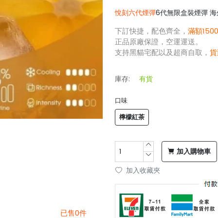
悅刻六代煙彈
6代無限盒裝煙彈 海
下訂快捷，配色齊全，
滿額150
正品原廠保證，空運運送。
支持黑貓宅配以及超商自取，
貨
庫存:
有貨
口味
檸檬紅茶
加入購物車
加入收藏夾
已售0件