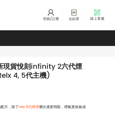
線上客服
登錄/註冊
去結算
貨悅刻infinity 2六代煙
elx 4, 5代主機)
煙油配方，除了
relx 6代煙彈
層次感更明顯，煙氣更收斂成