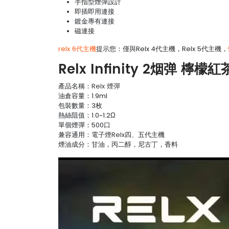
手指型煙彈設計
即插即用連接
鍍金專有連接
磁連接
relx 6代主機
提示您：僅與Relx 4代主機，Relx 5代主機，
Relx Infinity 2烟弹 檸
產品名稱：
Relx 煙彈
油倉容量：1.9ml
包裝數量：3枚
熱絲阻值：1.0~1.2Ω
單個煙彈：500口
兼容通用：
電子煙Relx
四、五代主機
煙油成分：甘油，丙二醇，尼古丁，香料