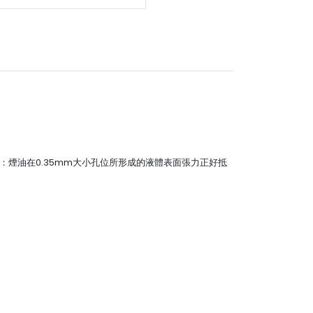
網：煙油在0.35mm大小孔位所形成的液體表面張力正好抵