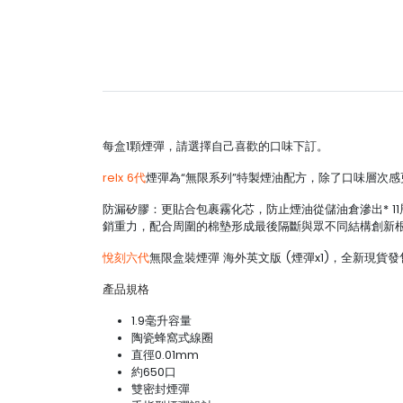
每盒1顆煙彈，請選擇自己喜歡的口味下訂。
relx 6代
煙彈為“無限系列”特製煙油配方，除了口味層次
防漏矽膠：更貼合包裹霧化芯，防止煙油從儲油倉滲出* 1
銷重力，配合周圍的棉墊形成最後隔斷與眾不同結構創新
悅刻六代
無限盒裝煙彈 海外英文版 (煙彈x1)，全新現貨發
產品規格
1.9毫升容量
陶瓷蜂窩式線圈
直徑0.01mm
約650口
雙密封煙彈