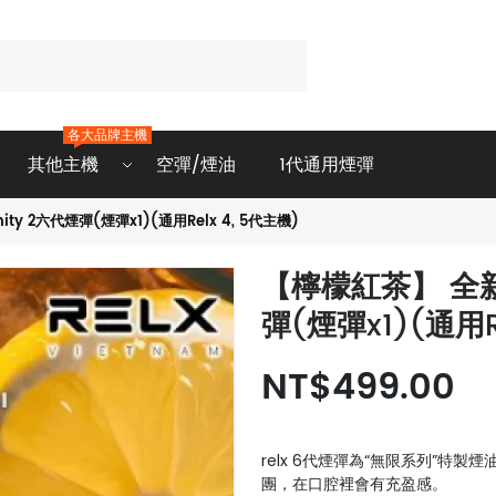
各大品牌主機
其他主機
空彈/煙油
1代通用煙彈
ty 2六代煙彈(煙彈x1)(通用Relx 4, 5代主機)
【檸檬紅茶】 全新現
彈(煙彈x1)(通用R
NT$499.00
relx 6代煙彈為“無限系列”特製
團，在口腔裡會有充盈感。