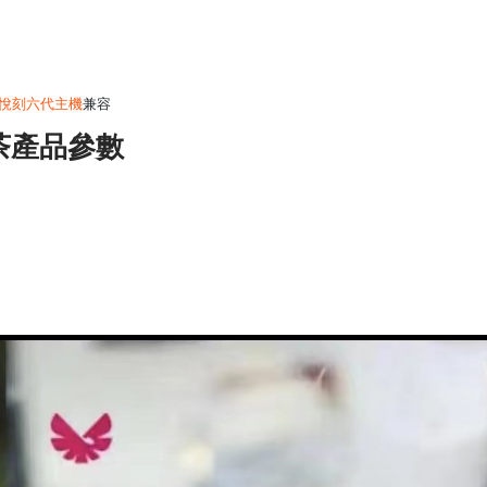
悅刻六代主機
兼容
檬紅茶產品參數