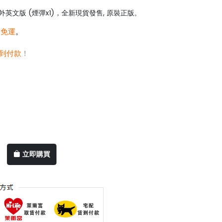
外英文版 (煙彈x1)，全新現貨發售, 原裝正版
。
0免運
。
到付款
！
立即購買