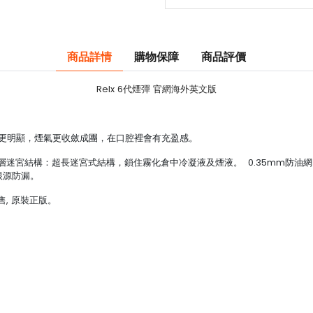
商品詳情
購物保障
商品評價
Relx 6代煙彈 官網海外英文版
感更明顯，煙氣更收斂成團，在口腔裡會有充盈感。
1層迷宮結構：超長迷宮式結構，鎖住霧化倉中冷凝液及煙液。 0.35mm防油
根源防漏。
售, 原裝正版。