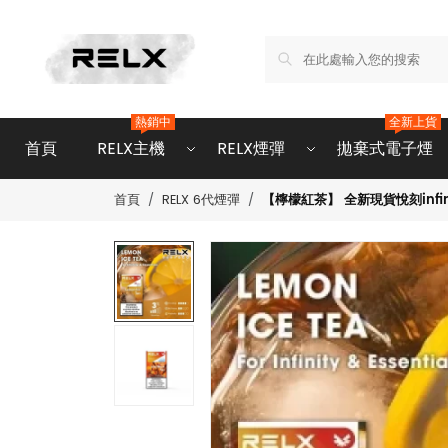
熱銷中
全新上貨
首頁
RELX主機
RELX煙彈
拋棄式電子煙
【檸檬紅茶】 全新現貨悅刻infini
首頁
RELX 6代煙彈