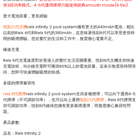
啓3段功率模式。4-5代通用煙彈只能使用經典smooth mode(6.5w).
更大電池容量，更長經驗
悅刻六代主機
relx infinity 2 pod system擁有更大的440mAh電池，相比
以前的Relx 4代和Relx 5代的380mAh，這意味著悅刻6代可以享受更長時
間的吸煙體驗。您在繁忙的生活和工作中，無需擔心電量不足。
極速充電
Relx 6代充電速度對於香港人的繁忙生活至關重要。悅刻6代主機支持快速
充電技術，15分鐘充電即可獲得80%以上的電池容量。這表示無需長時間等
待，您即可快速體驗吸煙的快感。
多樣的煙彈兼容性
relx 6代煙彈
relx infinity 2 pod system支持多種煙彈，可以向下通用4-5
代煙彈（不可調節功率），也可以向上通用
悅刻六代煙彈
，Relx 6代煙彈支
持可調節功率，悅刻6代確保您擁有更多吸煙選擇，而無需擔心兼容性問
題。
產品參數:
品名：Relx Infinity 2