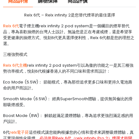
商品詳情
購物保障
商品評價
Relx 6代 – Relx infinity 2是您替代煙草的最佳選擇
Relx 6代
電子煙主機relx infinity 2 pod system是一個矚目的煙草替代
品，專為喜歡抽煙的台灣人士設計。無論您是正在考慮戒煙，還是希望享
受更健康的抽煙方式、悅刻6代更具選擇便利性，Relx 6代都是您的理想之
選。
三種強勢模式
Relx 6代主機
relx infinity 2 pod system引以為傲的功能之一是其三種強
勢功率模式，悅刻6代根據香港人的不同口味和需求而設計：
Eco Mode (5.5W)： 節能模式，專為那些追求更多口味和更持久電池壽
命的用戶而設計。
Smooth Mode (6.5W)： 經典SuperSmooth體驗，提供無與倫比的滑
順吸煙感受。
Boost Mode (8W)： 解鎖超滿足濃煙體驗，專為追求更強烈滿足感的用
戶設計。
6代
relx電子菸
這些模式讓您能夠根據您的心情和需求來調整吸煙體驗，真
正實現個性化吸煙。
必須使用Relx 6代（relx infinity Pro 2）煙彈才能開