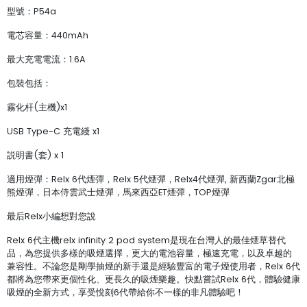
型號：P54a
電芯容量：440mAh
最大充電電流：1.6A
包裝包括：
霧化杆(主機)x1
USB Type-C 充電綫 x1
説明書(套) x 1
適用煙彈：Relx 6代煙彈，Relx 5代煙彈，Relx4代煙彈, 新西蘭Zgar北極
熊煙彈，日本侍雲武士煙彈，馬來西亞ET煙彈，TOP煙彈
最后Relx小編想對您說
Relx 6代主機relx infinity 2 pod system是現在台灣人的最佳煙草替代
品，為您提供多樣的吸煙選擇，更大的電池容量，極速充電，以及卓越的
兼容性。不論您是剛學抽煙的新手還是經驗豐富的電子煙使用者，Relx 6代
都將為您帶來更個性化、更長久的吸煙樂趣。快點嘗試Relx 6代，體驗健康
吸煙的全新方式，享受悅刻6代帶給你不一樣的非凡體驗吧！