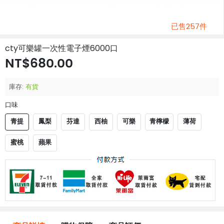
已售257件
cty可樂罐一次性電子煙6000口
NT$680.00
庫存:
有貨
口味
青提
鳳梨
芬達
西柚
可樂
青檸檬
薄荷
蜜桃
蘋果